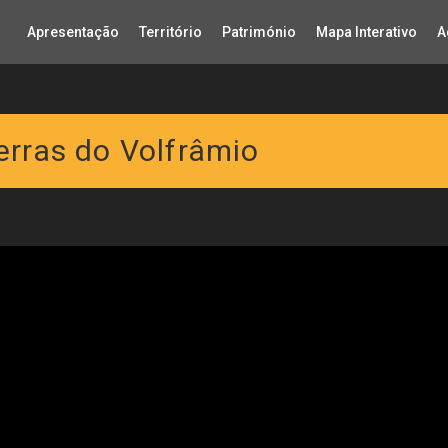
Apresentação
Território
Património
Mapa Interativo
A
rras do Volfrâmio