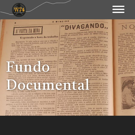
Apresentação
Território
Património
Fundo
Mapa Interativo
Ações
Documental
Fundo Documental
Contactos & Links
Blogue