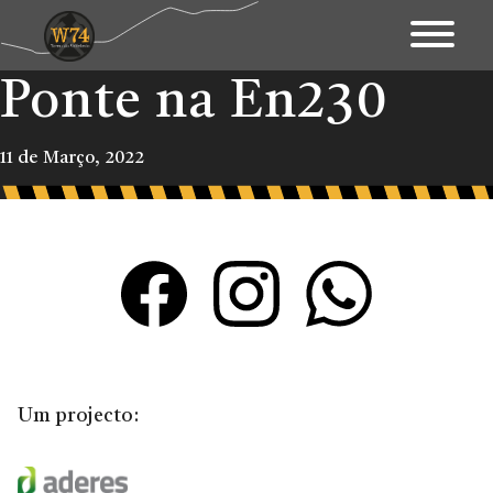
Ponte na En230
Apresentação
Território
11 de Março, 2022
Património
Mapa Interativo
Ações
Fundo Documental
Contactos & Links
Um projecto:
Blogue