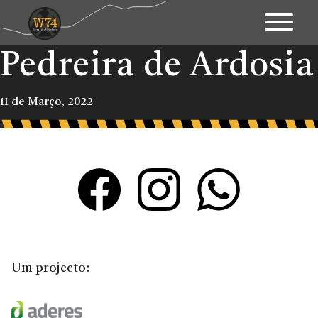
Pedreira de Ardosia
Apresentação
Território
11 de Março, 2022
Património
Mapa Interativo
Ações
Fundo Documental
Contactos & Links
Um projecto:
Blogue