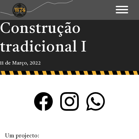
Construção
Apresentação
Território
tradicional I
Património
11 de Março, 2022
Mapa Interativo
Ações
Fundo Documental
Contactos & Links
Blogue
Um projecto: