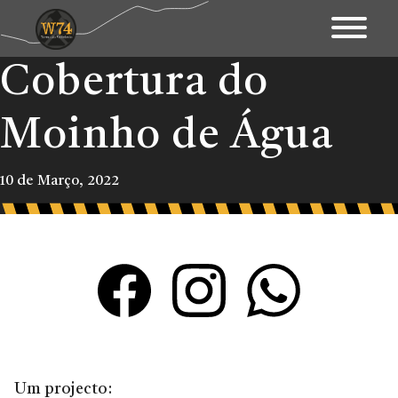
Cobertura do
Apresentação
Território
Moinho de Água
Património
10 de Março, 2022
Mapa Interativo
Ações
Fundo Documental
Contactos & Links
Blogue
Um projecto: