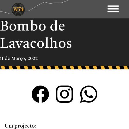
Bombo de
Apresentação
Território
Lavacolhos
Património
11 de Março, 2022
Mapa Interativo
Ações
Fundo Documental
Contactos & Links
Blogue
Um projecto: