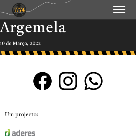
Argemela
Apresentação
Território
10 de Março, 2022
Património
Mapa Interativo
Ações
Fundo Documental
Contactos & Links
Um projecto:
Blogue