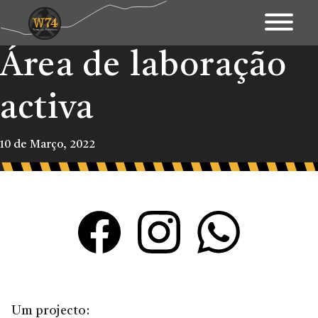
Área de laboração
Apresentação
Território
activa
Património
10 de Março, 2022
Mapa Interativo
Ações
Fundo Documental
Contactos & Links
Blogue
Um projecto: