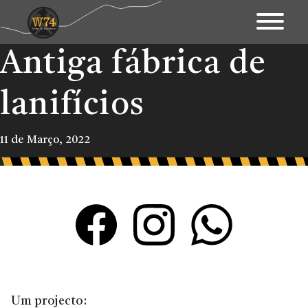
Antiga fábrica de
Apresentação
Território
lanifícios
Património
11 de Março, 2022
Mapa Interativo
Ações
Fundo Documental
Contactos & Links
Blogue
Um projecto: