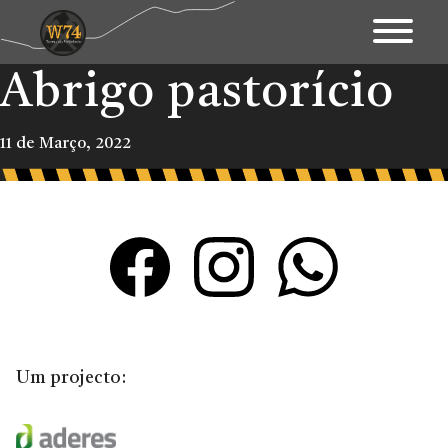
Abrigo pastorício
Apresentação
Território
11 de Março, 2022
Património
Mapa Interativo
Ações
Fundo Documental
Contactos & Links
Um projecto:
Blogue