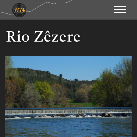
Apresentação
Rio Zêzere
Território
Património
Mapa Interativo
Ações
Fundo Documental
Contactos & Links
Blogue