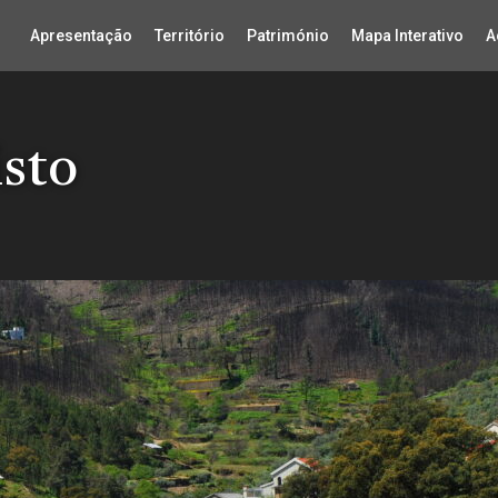
Apresentação
Território
Património
Mapa Interativo
A
isto