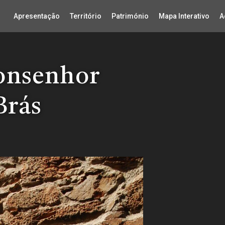
Apresentação
Território
Património
Mapa Interativo
A
onsenhor
Brás