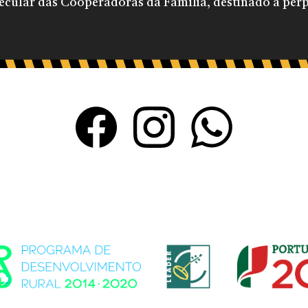
ecular das Cooperadoras da Família, destinado a per