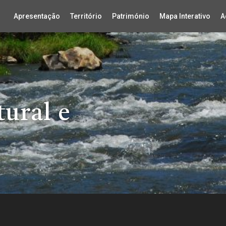
Apresentação
Território
Património
Mapa Interativo
A
ural e