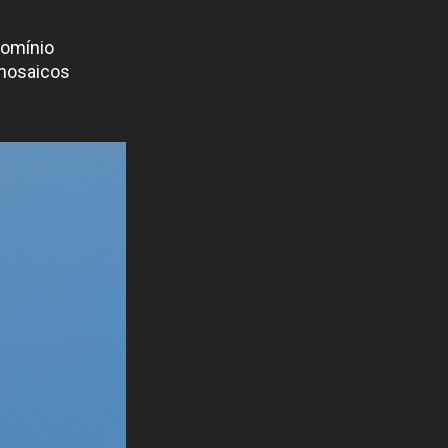
domínio
 mosaicos