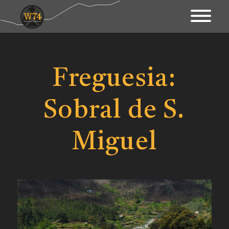
Apresentação
Território
Freguesia:
Património
Sobral de S.
Mapa Interativo
Ações
Miguel
Fundo Documental
Contactos & Links
Blogue