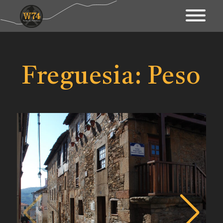
Apresentação
Território
Freguesia:
Peso
Património
Mapa Interativo
Ações
Fundo Documental
Contactos & Links
Blogue