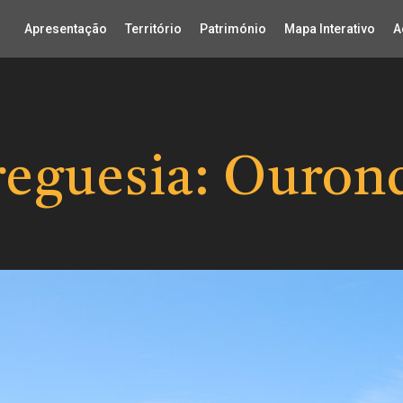
Apresentação
Território
Património
Mapa Interativo
A
reguesia:
Ouron