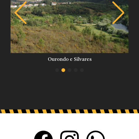
Ourondo e Silvares
Vale do Zêzere