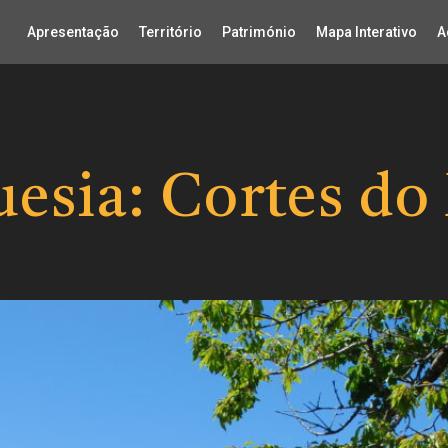
Apresentação
Território
Património
Mapa Interativo
A
uesia:
Cortes do