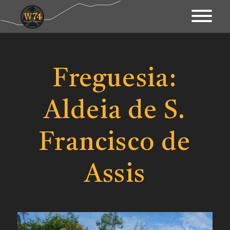
Apresentação
Território
Freguesia:
Património
Aldeia de S.
Mapa Interativo
Ações
Francisco de
Fundo Documental
Assis
Contactos & Links
Blogue