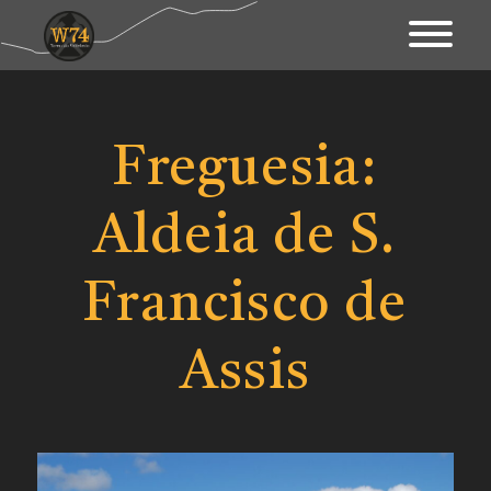
Apresentação
Território
Freguesia:
Património
Aldeia de S.
Mapa Interativo
Ações
Francisco de
Fundo Documental
Assis
Contactos & Links
Blogue