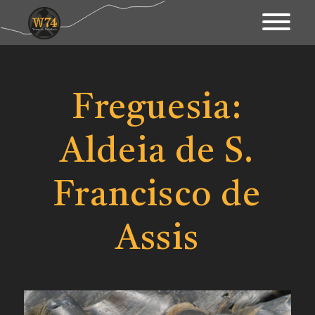
Apresentação
Território
Freguesia:
Património
Aldeia de S.
Mapa Interativo
Ações
Francisco de
Fundo Documental
Assis
Contactos & Links
Blogue