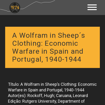
Apresentação
Território
A Wolfram in Sheep´s
Património
Clothing: Economic
Warfare in Spain and
Mapa Interativo
Portugal, 1940-1944
Ações
Fundo Documental
Contactos & Links
Título: A Wolfram in Sheep’s Clothing: Economic
Warfare in Spain and Portugal, 1940-1944
Blogue
Autor(es): Rockoff, Hugh; Caruana, Leonard
Edição: Rutgers University, Department of