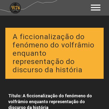
Apresentação
Território
A ficcionalização do
Património
fenómeno do volfrâmio
enquanto
Mapa Interativo
representação do
Ações
discurso da história
Fundo Documental
Contactos & Links
Título: A ficcionalização do fenómeno do
Blogue
volfrâmio enquanto representação do
discurso da
história